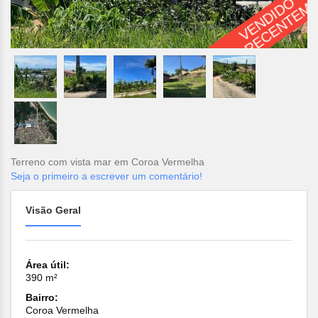
V
E
N
D
I
D
O
R
E
C
E
N
T
E
M
E
N
T
Terreno com vista mar em Coroa Vermelha
Seja o primeiro a escrever um comentário!
Visão Geral
Área útil:
390 m²
Bairro:
Coroa Vermelha