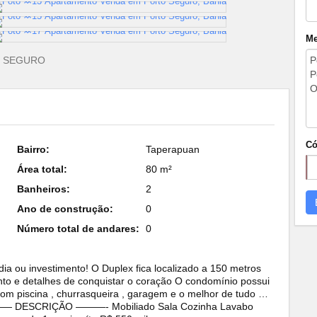
Me
O SEGURO
Có
Bairro:
Taperapuan
Área total:
80 m²
Banheiros:
2
Ano de construção:
0
Número total de andares:
0
dia ou investimento! O Duplex fica localizado a 150 metros
to e detalhes de conquistar o coração O condomínio possui
com piscina , churrasqueira , garagem e o melhor de tudo …
— DESCRIÇÃO ———- Mobiliado Sala Cozinha Lavabo