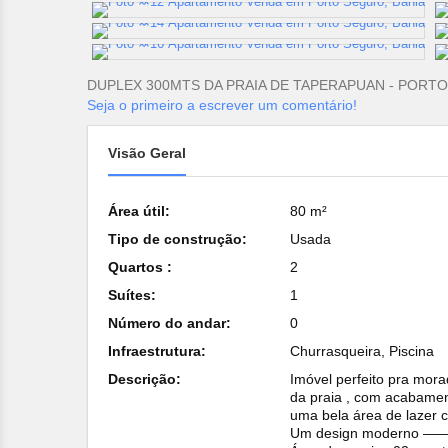
DUPLEX 300MTS DA PRAIA DE TAPERAPUAN - PORT
Seja o primeiro a escrever um comentário!
Visão Geral
Área útil:
80 m²
Tipo de construção:
Usada
Quartos :
2
Suítes:
1
Número do andar:
0
Infraestrutura:
Churrasqueira, Piscina
Descrição:
Imóvel perfeito pra mora
da praia , com acabamen
uma bela área de lazer 
Um design moderno ——