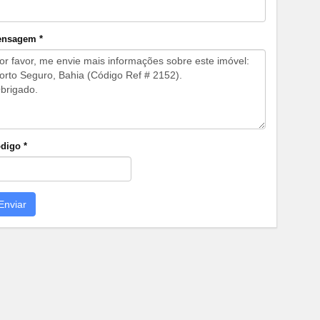
nsagem *
digo *
Enviar