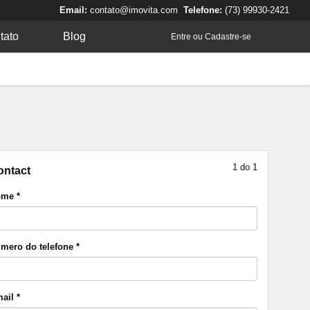
Email:
contato@imovita.com
Telefone:
(73) 99930-2421
tato
Blog
Entre ou Cadastre-se
1 do 1
ontact
me *
mero do telefone *
ail *