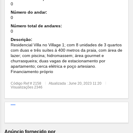
0
Número do andar:
0
Número total de andares:
0
Descrição:
Residencial Villa no Village 1; com 8 unidades de 3 quartos
com duas e três suítes á 400 metros da praia, com área de
lazer; com piscina; hidromassem; área gourmet e
churrasqueira; duas vagas de estacionamento por
apartamento; cerca elétrica e poço artesiano.
Financiamento próprio
Código Ref # 2158
Atualizada : June 20, 2023 11:20
Visualizações 2346
Anúncio fornecido por