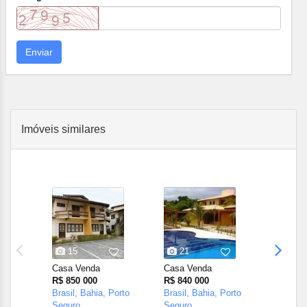
Enviar
Imóveis similares
15
21
12
Casa Venda
Casa Venda
Casa V
R$ 850 000
R$ 840 000
R$ 1 30
Brasil, Bahia, Porto
Brasil, Bahia, Porto
Brasil, 
Seguro
Seguro
Seguro