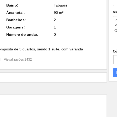
Bairro:
Tabapiri
Me
Área total:
90 m²
Banheiros:
2
Garagens:
1
Número do andar:
0
composta de 3 quartos, sendo 1 suite, com varanda
Có
Visualizações 2432