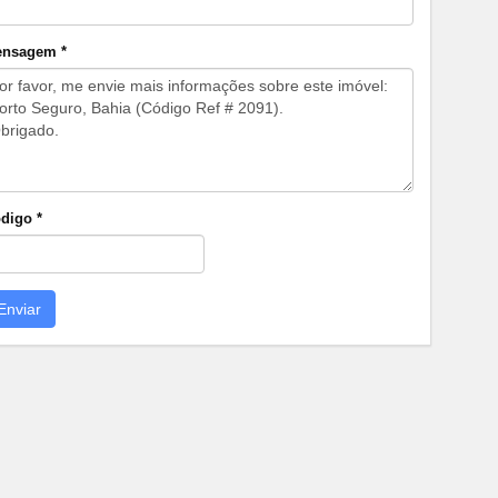
nsagem *
digo *
Enviar