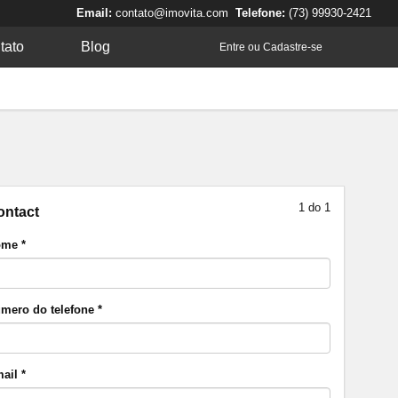
Email:
contato@imovita.com
Telefone:
(73) 99930-2421
tato
Blog
Entre ou Cadastre-se
1 do 1
ontact
me *
mero do telefone *
ail *