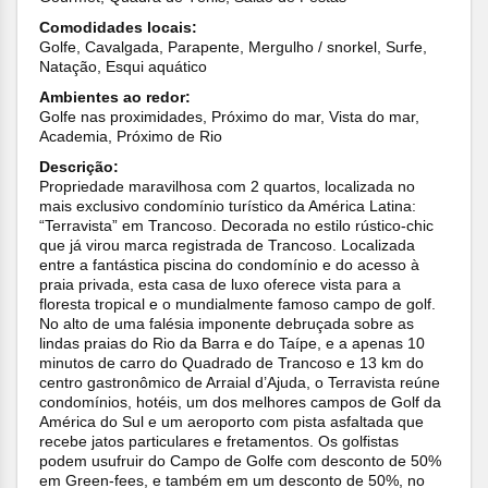
Comodidades locais:
Golfe, Cavalgada, Parapente, Mergulho / snorkel, Surfe,
Natação, Esqui aquático
Ambientes ao redor:
Golfe nas proximidades, Próximo do mar, Vista do mar,
Academia, Próximo de Rio
Descrição:
Propriedade maravilhosa com 2 quartos, localizada no
mais exclusivo condomínio turístico da América Latina:
“Terravista” em Trancoso. Decorada no estilo rústico-chic
que já virou marca registrada de Trancoso. Localizada
entre a fantástica piscina do condomínio e do acesso à
praia privada, esta casa de luxo oferece vista para a
floresta tropical e o mundialmente famoso campo de golf.
No alto de uma falésia imponente debruçada sobre as
lindas praias do Rio da Barra e do Taípe, e a apenas 10
minutos de carro do Quadrado de Trancoso e 13 km do
centro gastronômico de Arraial d’Ajuda, o Terravista reúne
condomínios, hotéis, um dos melhores campos de Golf da
América do Sul e um aeroporto com pista asfaltada que
recebe jatos particulares e fretamentos. Os golfistas
podem usufruir do Campo de Golfe com desconto de 50%
em Green-fees, e também em um desconto de 50%, no