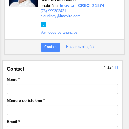
Imovita - CRECI J 1874
Imobiliária:
(73) 999302421
claudiney@imovita.com
Ver todos os anúncios
Enviar avaliação
Contato
1 do 1
Contact
Nome *
Número do telefone *
Email *