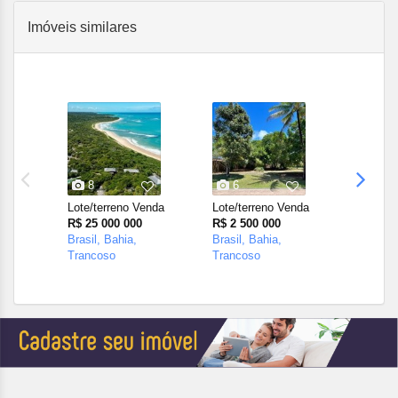
Imóveis similares
8
6
2
Lote/terreno Venda
Lote/terreno Venda
Lote/te
R$ 25 000 000
R$ 2 500 000
R$ 10 0
Brasil, Bahia,
Brasil, Bahia,
Brasil, 
Trancoso
Trancoso
Tranco