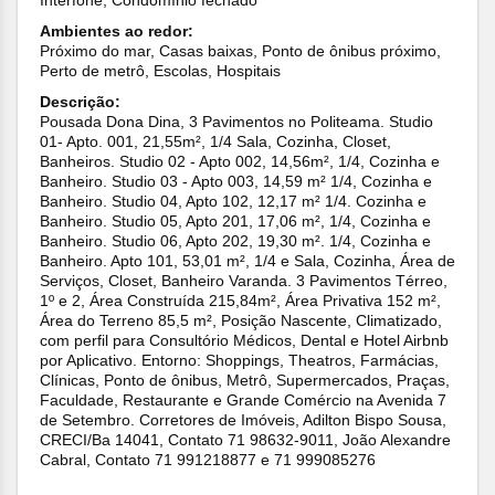
Ambientes ao redor:
Próximo do mar, Casas baixas, Ponto de ônibus próximo,
Perto de metrô, Escolas, Hospitais
Descrição:
Pousada Dona Dina, 3 Pavimentos no Politeama. Studio
01- Apto. 001, 21,55m², 1/4 Sala, Cozinha, Closet,
Banheiros. Studio 02 - Apto 002, 14,56m², 1/4, Cozinha e
Banheiro. Studio 03 - Apto 003, 14,59 m² 1/4, Cozinha e
Banheiro. Studio 04, Apto 102, 12,17 m² 1/4. Cozinha e
Banheiro. Studio 05, Apto 201, 17,06 m², 1/4, Cozinha e
Banheiro. Studio 06, Apto 202, 19,30 m². 1/4, Cozinha e
Banheiro. Apto 101, 53,01 m², 1/4 e Sala, Cozinha, Área de
Serviços, Closet, Banheiro Varanda. 3 Pavimentos Térreo,
1º e 2, Área Construída 215,84m², Área Privativa 152 m²,
Área do Terreno 85,5 m², Posição Nascente, Climatizado,
com perfil para Consultório Médicos, Dental e Hotel Airbnb
por Aplicativo. Entorno: Shoppings, Theatros, Farmácias,
Clínicas, Ponto de ônibus, Metrô, Supermercados, Praças,
Faculdade, Restaurante e Grande Comércio na Avenida 7
de Setembro. Corretores de Imóveis, Adilton Bispo Sousa,
CRECI/Ba 14041, Contato 71 98632-9011, João Alexandre
Cabral, Contato 71 991218877 e 71 999085276